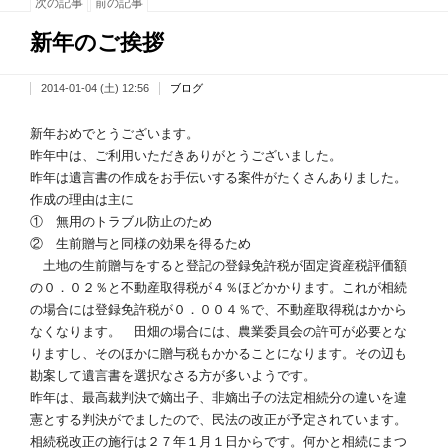
次の記事
前の記事
新年のご挨拶
2014-01-04 (土) 12:56
ブログ
新年おめでとうございます。
昨年中は、ご利用いただきありがとうございました。
昨年は遺言書の作成をお手伝いする案件がたくさんありました。
作成の理由は主に
① 無用のトラブル防止のため
② 生前贈与と同様の効果を得るため
土地の生前贈与をすると登記の登録免許税が固定資産税評価額
の０．０２％と不動産取得税が４％ほどかかります。これが相続
の場合には登録免許税が０．００４％で、不動産取得税はかから
なくなります。 田畑の場合には、農業委員会の許可が必要とな
りますし、そのほかに贈与税もかかることになります。その辺も
勘案して遺言書を選択なさる方が多いようです。
昨年は、最高裁判決で嫡出子、非嫡出子の法定相続分の違いを違
憲とする判決がでましたので、民法の改正が予定されています。
相続税改正の施行は２７年１月１日からです。何かと相続にまつ